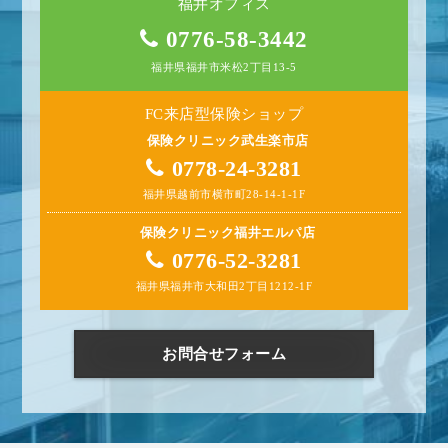
福井オフィス
0776-58-3442
福井県福井市米松2丁目13-5
FC来店型保険ショップ
保険クリニック武生楽市店
0778-24-3281
福井県越前市横市町28-14-1-1F
保険クリニック福井エルパ店
0776-52-3281
福井県福井市大和田2丁目1212-1F
お問合せフォーム